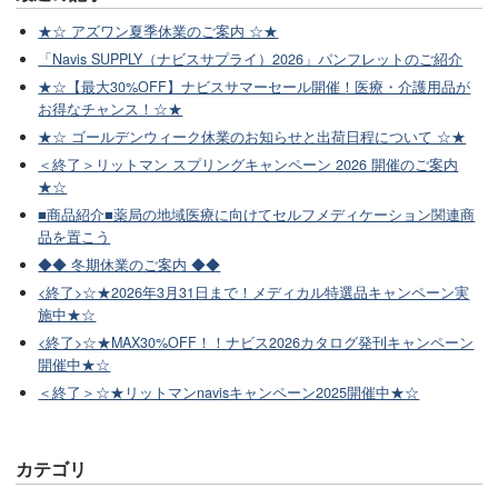
★☆ アズワン夏季休業のご案内 ☆★
「Navis SUPPLY（ナビスサプライ）2026」パンフレットのご紹介
★☆【最大30%OFF】ナビスサマーセール開催！医療・介護用品が
お得なチャンス！☆★
★☆ ゴールデンウィーク休業のお知らせと出荷日程について ☆★
＜終了＞リットマン スプリングキャンペーン 2026 開催のご案内
★☆
■商品紹介■薬局の地域医療に向けてセルフメディケーション関連商
品を置こう
◆◆ 冬期休業のご案内 ◆◆
<終了>☆★2026年3月31日まで！メディカル特選品キャンペーン実
施中★☆
<終了>☆★MAX30%OFF！！ナビス2026カタログ発刊キャンペーン
開催中★☆
＜終了＞☆★リットマンnavisキャンペーン2025開催中★☆
カテゴリ