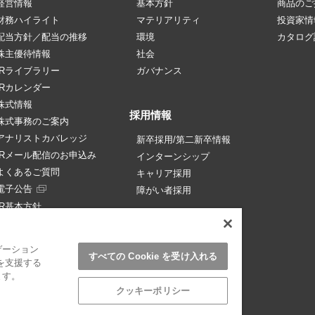
経営情報
基本方針
商品のご
財務ハイライト
マテリアリティ
投資家情
配当方針／配当の推移
環境
カタログ
株主優待情報
社会
IRライブラリー
ガバナンス
IRカレンダー
株式情報
採用情報
株式事務のご案内
アナリストカバレッジ
新卒採用/第二新卒情報
IRメール配信のお申込み
インターンシップ
よくあるご質問
キャリア採用
電子公告
障がい者採用
IR基本方針
免責事項
ゲーション
すべての Cookie を受け入れる
を支援する
ます。
クッキーポリシー