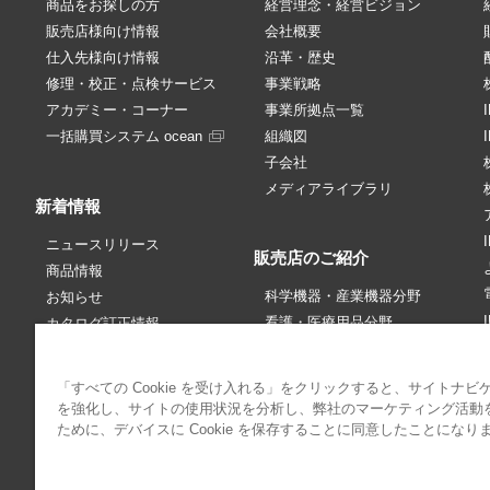
商品をお探しの方
経営理念・経営ビジョン
販売店様向け情報
会社概要
仕入先様向け情報
沿革・歴史
修理・校正・点検サービス
事業戦略
アカデミー・コーナー
事業所拠点一覧
一括購買システム ocean
組織図
子会社
メディアライブラリ
新着情報
ニュースリリース
販売店のご紹介
商品情報
科学機器・産業機器分野
お知らせ
看護・医療用品分野
カタログ訂正情報
販売中止情報
価格改定・訂正情報
「すべての Cookie を受け入れる」をクリックすると、サイトナビ
アカデミー・コーナー
パブリシティ情報
を強化し、サイトの使用状況を分析し、弊社のマーケティング活動
IRニュース
ために、デバイスに Cookie を保存することに同意したことになり