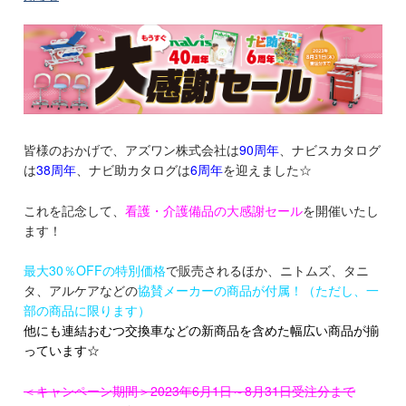
皆様のおかげで、アズワン株式会社は
90周年
、ナビスカタログ
は
38周年
、ナビ助カタログは
6周年
を迎えました☆
これを記念して、
看護・介護備品の大感謝セール
を開催いたし
ます！
最大30％OFFの特別価格
で販売されるほか、ニトムズ、タニ
タ、アルケアなどの
協賛メーカーの商品が付属！（ただし、一
部の商品に限ります）
他にも連結おむつ交換車などの新商品を含めた幅広い商品が揃
っています☆
＜キャンペーン期間＞2023年6月1日～8月31日受注分まで