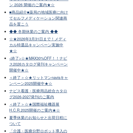
ン 2026 開催のご案内★☆
■商品紹介■薬局の地域医療に向け
てセルフメディケーション関連商
品を置こう
◆◆ 冬期休業のご案内 ◆◆
☆★2026年3月31日まで！メディ
カル特選品キャンペーン実施中
★☆
<終了>☆★MAX30%OFF！！ナビ
ス2026カタログ発刊キャンペーン
開催中★☆
＜終了＞☆★リットマンnavisキャ
ンペーン2025開催中★☆
ナビス看護・医療用品総合カタロ
グ2026-2027発刊のご案内
＜終了＞☆★国際福祉機器展
H.C.R.2025開催のご案内★☆
夏季休業のお知らせと出荷日程に
ついて
「介護・医療分野ロボット導入の