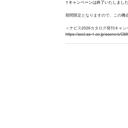
↑キャンペーンは終了いたしまし
期間限定となりますので、この機
＜ナビス2026カタログ発刊キャ
https://axel.as-1.co.jp/asone/s/C