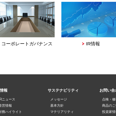
コーポレートガバナンス
IR情報
R情報
サステナビリティ
お問い合
IRニュース
メッセージ
点検・修
経営情報
基本方針
商品のご
財務ハイライト
マテリアリティ
投資家情