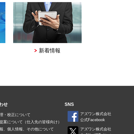
新着情報
わせ
SNS
アズワン株式会社
理・校正について
公式Facebook
提案について（仕入先の皆様向け）
報、個人情報、その他について
アズワン株式会社