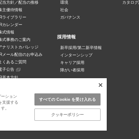
配当方針／配当の推移
環境
カタログ
株主優待情報
社会
IRライブラリー
ガバナンス
IRカレンダー
株式情報
採用情報
株式事務のご案内
アナリストカバレッジ
新卒採用/第二新卒情報
IRメール配信のお申込み
インターンシップ
よくあるご質問
キャリア採用
電子公告
障がい者採用
IR基本方針
免責事項
ゲーション
すべての Cookie を受け入れる
を支援する
ます。
クッキーポリシー
リンクについて
サイトマップ