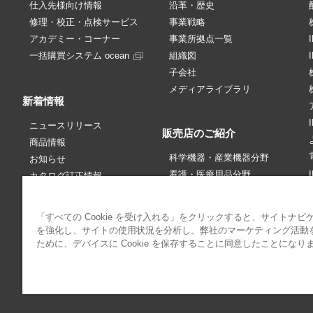
仕入先様向け情報
沿革・歴史
修理・校正・点検サービス
事業戦略
アカデミー・コーナー
事業所拠点一覧
一括購買システム ocean
組織図
子会社
メディアライブラリ
新着情報
ニュースリリース
販売店のご紹介
商品情報
科学機器・産業機器分野
お知らせ
看護・医療用品分野
カタログ訂正情報
販売中止情報
価格改定・訂正情報
「すべての Cookie を受け入れる」をクリックすると、サイトナビ
アカデミー・コーナー
パブリシティ情報
を強化し、サイトの使用状況を分析し、弊社のマーケティング活動
IRニュース
ために、デバイスに Cookie を保存することに同意したことになり
サイトポリシー
プライバシーポリシー
クッキーポリシー