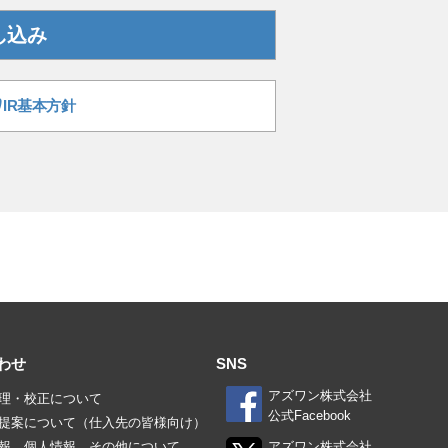
し込み
IR基本方針
わせ
SNS
アズワン株式会社
理・校正について
公式Facebook
提案について（仕入先の皆様向け）
報、個人情報、その他について
アズワン株式会社