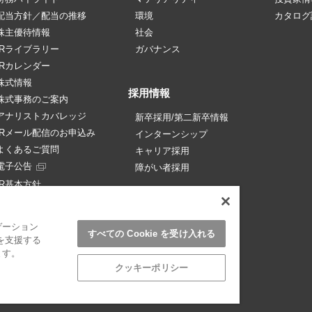
配当方針／配当の推移
環境
カタログ
株主優待情報
社会
IRライブラリー
ガバナンス
IRカレンダー
株式情報
採用情報
株式事務のご案内
アナリストカバレッジ
新卒採用/第二新卒情報
IRメール配信のお申込み
インターンシップ
よくあるご質問
キャリア採用
電子公告
障がい者採用
IR基本方針
免責事項
ゲーション
すべての Cookie を受け入れる
を支援する
ます。
クッキーポリシー
リンクについて
サイトマップ