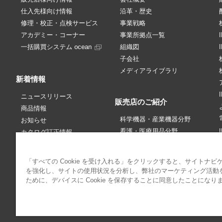
仕入先様向け情報
沿革・歴史
修理・校正・点検サービス
事業戦略
アカデミー・コーナー
事業所拠点一覧
一括購買システム ocean
組織図
子会社
メディアライブラリ
新着情報
ニュースリリース
販売店のご紹介
商品情報
科学機器・産業機器分野
お知らせ
看護・医療用品分野
カタログ訂正情報
販売中止情報
価格改定・訂正情報
「すべての Cookie を受け入れる」をクリックすると、サイトナビ
アカデミー・コーナー
パブリシティ情報
を強化し、サイトの使用状況を分析し、弊社のマーケティング活動
IRニュース
ために、デバイスに Cookie を保存することに同意したことになり
サイトポリシー
プライバシーポリシー
クッキーポリシー