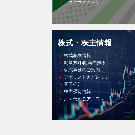
リスクマネジメント
株式・株主情報
株式基本情報
配当方針/配当の推移
株式事務のご案内
アナリストカバレッジ
電子公告
株主優待情報
よくわかるアズワン