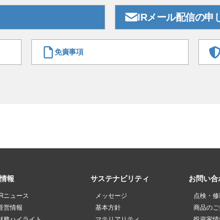
IRメール配信の申
免責事項
R情報
サステナビリティ
お問い合
IRニュース
メッセージ
点検・修
経営情報
基本方針
商品のご
財務ハイライト
マテリアリティ
投資家情