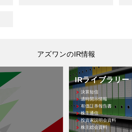
アズワンのIR情報
IRライブラリー
決算短信
適時開示情報
有価証券報告書
株主通信
投資家説明会資料
株主総会資料