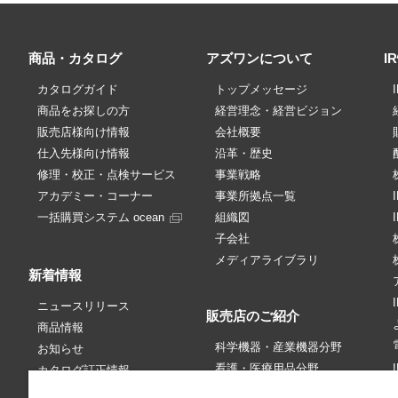
商品・カタログ
アズワンについて
I
カタログガイド
トップメッセージ
商品をお探しの方
経営理念・経営ビジョン
販売店様向け情報
会社概要
仕入先様向け情報
沿革・歴史
修理・校正・点検サービス
事業戦略
アカデミー・コーナー
事業所拠点一覧
一括購買システム ocean
組織図
子会社
メディアライブラリ
新着情報
ニュースリリース
販売店のご紹介
商品情報
科学機器・産業機器分野
お知らせ
看護・医療用品分野
カタログ訂正情報
販売中止情報