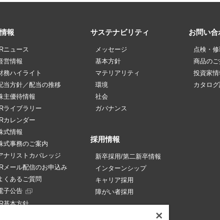
R情報
サステナビリティ
お問い合
IRニュース
メッセージ
点検・修
経営情報
基本方針
商品のご
財務ハイライト
マテリアリティ
投資家情
配当方針／配当の推移
環境
カタログ
株主優待情報
社会
IRライブラリー
ガバナンス
IRカレンダー
株式情報
採用情報
株式事務のご案内
アナリストカバレッジ
新卒採用/第二新卒情報
IRメール配信のお申込み
インターンシップ
よくあるご質問
キャリア採用
電子公告
障がい者採用
IR基本方針
免責事項