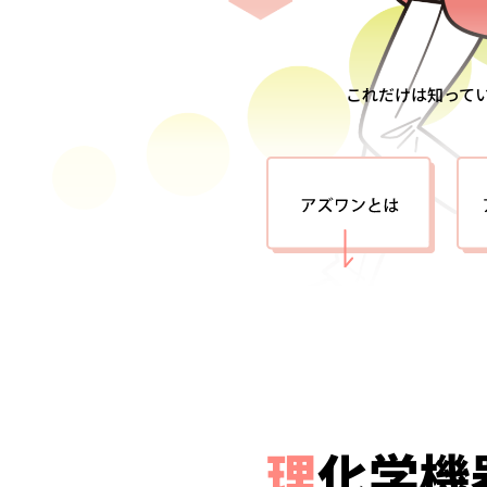
これだけは知って
理
化学機