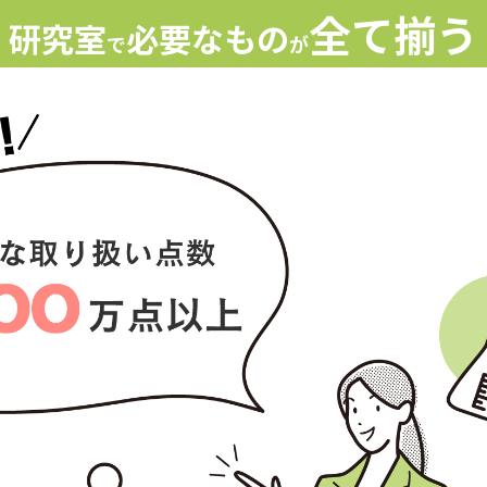
全て揃う
研究室
必要なもの
で
が