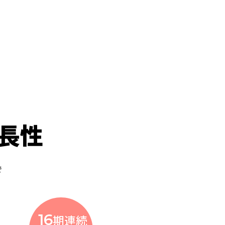
長性
で
16
期連続