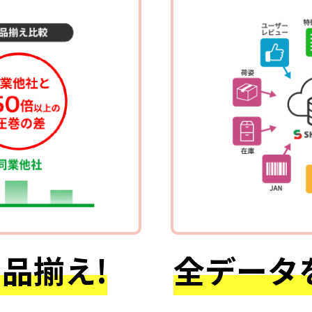
品揃え!
全データ