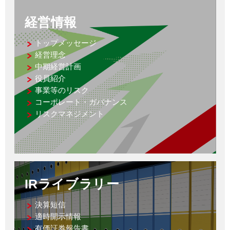
経営情報
トップメッセージ
経営理念
中期経営計画
役員紹介
事業等のリスク
コーポレート・ガバナンス
リスクマネジメント
IRライブラリー
決算短信
適時開示情報
有価証券報告書