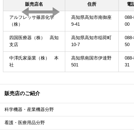
販売店名
住所
電
アルフレッサ篠原化学
高知県高知市南御座
088-
（株）
9-41
00
四国医療器（株） 高知
高知県高知市稲荷町
088-
支店
10-7
50
中澤氏家薬業（株） 本
高知県南国市伊達野
088-
社
501
31
販売店のご紹介
科学機器・産業機器分野
看護・医療用品分野