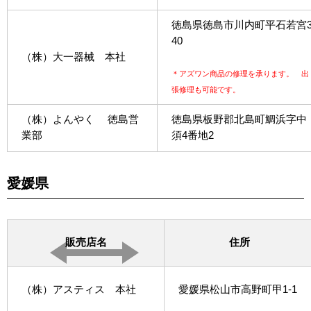
徳島県徳島市川内町平石若宮
40
（株）大一器械 本社
＊アズワン商品の修理を承ります。 出
張修理も可能です。
（株）よんやく 徳島営
徳島県板野郡北島町鯛浜字中
業部
須4番地2
愛媛県
販売店名
住所
（株）アスティス 本社
愛媛県松山市高野町甲1-1