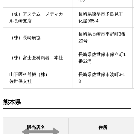
472
（株）アステム メディカ
長崎県諫早市多良見町
ル長崎支店
化屋965-4
長崎県長崎市平野町3番
（株）長崎病協
20号
長崎県佐世保市保立町1
（株）富士医科精器 本社
番32号
山下医科器械（株）
長崎県佐世保市湊町3-1
佐世保支社
3
熊本県
販売店名
住所