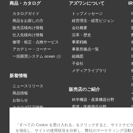
商品・カタログ
アズワンについて
I
カタログガイド
トップメッセージ
商品をお探しの方
経営理念・経営ビジョン
販売店様向け情報
会社概要
仕入先様向け情報
沿革・歴史
修理・校正・点検サービス
事業戦略
アカデミー・コーナー
事業所拠点一覧
一括購買システム ocean
組織図
子会社
メディアライブラリ
新着情報
ニュースリリース
販売店のご紹介
商品情報
科学機器・産業機器分野
お知らせ
看護・医療用品分野
カタログ訂正情報
販売中止情報
価格改定・訂正情報
「すべての Cookie を受け入れる」をクリックすると、サイトナビ
アカデミー・コーナー
パブリシティ情報
を強化し、サイトの使用状況を分析し、弊社のマーケティング活動