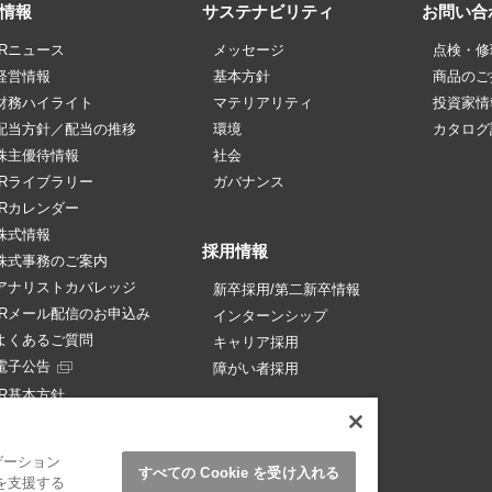
R情報
サステナビリティ
お問い合
IRニュース
メッセージ
点検・修
経営情報
基本方針
商品のご
財務ハイライト
マテリアリティ
投資家情
配当方針／配当の推移
環境
カタログ
株主優待情報
社会
IRライブラリー
ガバナンス
IRカレンダー
株式情報
採用情報
株式事務のご案内
アナリストカバレッジ
新卒採用/第二新卒情報
IRメール配信のお申込み
インターンシップ
よくあるご質問
キャリア採用
電子公告
障がい者採用
IR基本方針
免責事項
ゲーション
すべての Cookie を受け入れる
を支援する